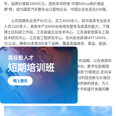
号，品牌价值超1000亿元，连续多年跻身“中国500zui具价值品
牌"榜，成为国家汽车整车出口基地企业、中国企业信息化100强。
公司现拥有总资产82亿元，员工4000余人，其中各类专业技术
人员1100多人，具有年产20000台商用车整车及底盘的能力，下辖
博士后科研工作站、江苏省级企业技术中心、江苏省新型客车工程
技术研究中心、江苏省工程研究中心。苏州金龙获得IATF16949、
3C认证，拥有50多类300多个品种，覆盖高端商务、客运、旅游、
团体、公交、新能源卡车与专用车领域。
展望未来，苏州金龙提出“从国内走向国际”的战略，以在商用车
领域做大做强的专业化经营为主导，以市场为导向，数字化助推国
际化，快速应对国际国内客户的个性化需求。秉承"行稳致远 走向深
蓝"的品牌发展理念，大力发展新质生产力，通过科技创新与价值创
造，实现从客车制造商向商用车整体解决方案提供商的转变，为人
高技能人才
们创造更加便捷的生活环境，为员工营造施展才华和提升发展的舞
短期培训班
台空间，真正实现“让我们的距离不再遥远”。
网上报名