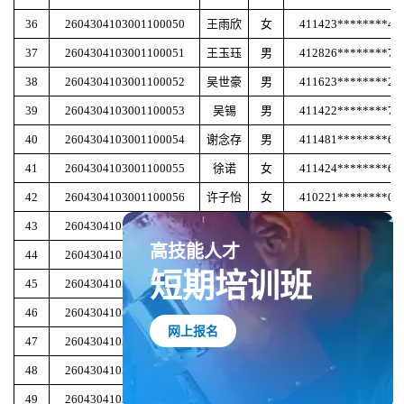
36
2604304103001100050
王雨欣
女
411423********45
37
2604304103001100051
王玉珏
男
412826********71
38
2604304103001100052
吴世豪
男
411623********21
39
2604304103001100053
吴锡
男
411422********71
40
2604304103001100054
谢念存
男
411481********63
41
2604304103001100055
徐诺
女
411424********66
42
2604304103001100056
许子怡
女
410221********01
43
2604304103001100057
杨冰
女
410926********41
44
2604304103001100058
杨丰海
男
411324********42
高技能人才
45
2604304103001100059
游京涛
男
411523********17
短期培训班
46
2604304103001100060
岳倩雯
女
410221********88
47
2604304103001100061
岳越
男
411524********36
网上报名
48
2604304103001100062
张帆
女
410422********65
49
2604304103001100063
张福晴
女
411625********29