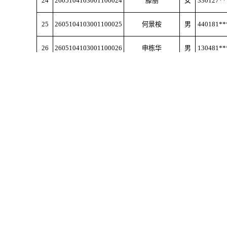
24
2605104103001100024
滕丽
女
330127**
25
2605104103001100025
何景桉
男
440181**
26
2605104103001100026
申栋华
男
130481**
27
2605104103001100027
吕建丰
男
142631**
28
2605104103001100028
冯志雄
男
441622**
29
2605104103001100029
屠祎琳
女
339005**
30
2605104103001100030
郑宝山
男
142631**
31
2605104103001100031
梁嘉杰
男
440181**
32
2605104103001100032
成云龙
男
141029**
33
2605104103001100033
彭飘
男
360681**