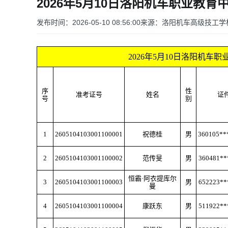
2026年5月10日洛阳机车职业教
发布时间：2026-05-10 08:56:00
来源：洛阳机车高级技工学
2026年5月10日洛阳机
序
性
准考证号
姓名
证
号
别
1
2605104103001100001
祝德桂
男
360105**
2
2605104103001100002
范传旻
男
360481**
恒霸
·阿衣提库尔
3
2605104103001100003
男
652223**
曼
4
2605104103001100004
康跃东
男
511922**