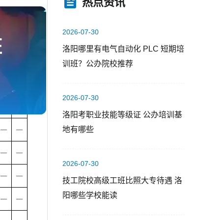
热点资讯
2026-07-30
洛阳哪里有电气自动化 PLC 短期培
班
训班？公办院校推荐
工
综
作
2026-07-30
合
业
绩
洛阳考职业技能等级证 公办培训基
地有哪些
—
—
—
—
2026-07-30
—
—
技工院校高级工班比照大专待遇 洛
阳哪些学校能读
—
—