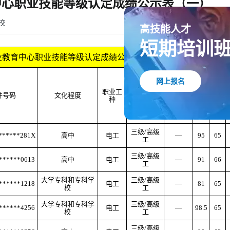
育中心职业技能等级认定成绩公示表（一）
校
高技能人才
车职业教育中心职业技能等级认定成绩公示表（一）
短期培训
考核成绩
职业工
件号码
文化程度
技能等级
网上报名
种
职业道
理
技
德
论
能
三级
/高级
******281X
高中
电工
—
95
65
工
三级
/高级
******0613
高中
电工
—
91
66
工
大学专科和专科学
三级
/高级
******1218
电工
—
81
65
校
工
大学专科和专科学
三级
/高级
******4256
电工
—
98.5
65
校
工
三级
/高级