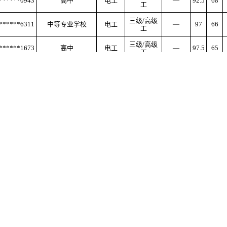
******0943
高中
电工
—
92.5
68
工
三级
/高级
******6311
中等专业学校
电工
—
97
66
工
三级
/高级
******1673
高中
电工
—
97.5
65
工
三级
/高级
******313X
高中
电工
—
68
65
工
三级
/高级
******2112
高中
电工
—
98
67
工
三级
/高级
******0028
高中
电工
—
86.5
65
工
三级
/高级
******3116
高中
电工
—
54
65
工
大学专科和专科学
三级
/高级
******0639
电工
—
97.5
63
校
工
三级
/高级
******0013
高中
电工
—
97.5
65
工
四级
/中级
******1015
高中
电工
—
94
66
工