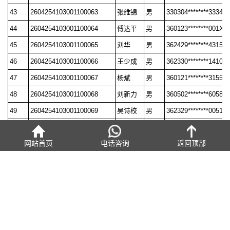
43
2604254103001100063
张维锦
男
330304********3334
44
2604254103001100064
傅达平
男
360123********001X
45
2604254103001100065
刘华
男
362429********4315
46
2604254103001100066
王少成
男
362330********1410
47
2604254103001100067
杨斌
男
360121********3155
48
2604254103001100068
刘新力
男
360502********6058
49
2604254103001100069
吴诗校
男
362329********0051
50
2604254103001100070
程光朋
男
360122********1219
网站首页
电话咨询
返回顶部
上一篇：
2026年4月23日洛阳机车职业教育中心职业技能等级认定
成绩公示表（二）
下一篇：
2026年4月25日洛阳机车职业教育中心职业技能等级认定
成绩公示表（二）
热点资讯