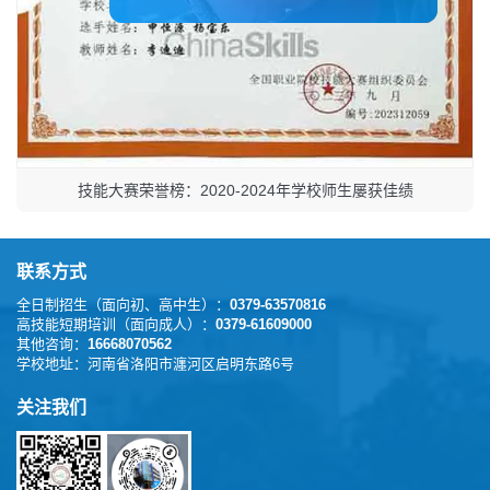
技能大赛荣誉榜：2020-2024年学校师生屡获佳绩
联系方式
全日制招生（面向初、高中生）：
0379-63570816
高技能短期培训（面向成人）：
0379-61609000
其他咨询：
16668070562
学校地址：
河南省洛阳市瀍河区启明东路6号
关注我们