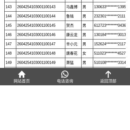
143
2604254103001100143
马鑫博
男
130633********1395
144
2604254103001100144
鲁铭
男
232301********2111
145
2604254103001100145
贺杰
男
612723********0436
146
2604254103001100146
康云龙
男
130184********3013
147
2604254103001100147
辛小元
男
152624********2117
148
2604254103001100148
唐春花
女
511023********4527
149
2604254103001100149
萧猛
男
510108********3314
150
2604254103001100150
刘敏怡
男
360312********2015
网站首页
电话咨询
返回顶部
上一篇：
2026年4月25日洛阳机车职业教育中心职业技能等级认定
成绩公示表（二）
下一篇：
2026年4月25日洛阳机车职业教育中心职业技能等级认定
成绩公示表（四）
热点资讯