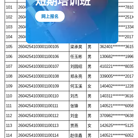
短期培训班
101
2604254103001100101
宋阳明
男
320322********7810
102
2604254103001100102
张双林
男
140524********251X
网上报名
103
2604254103001100103
魏轲
男
370830********1334
104
2604254103001100104
张培
男
411322********2017
105
2604254103001100105
梁承昊
男
362401********3615
106
2604254103001100106
任玉彬
男
130682********1996
107
2604254103001100107
刘园绍
男
410221********8035
108
2604254103001100108
郑永亮
男
339005********2017
109
2604254103001100109
何玉溪
女
140402********1228
110
2604254103001100110
刘杰
男
140311********3616
111
2604254103001100111
张锋
男
140521********6058
112
2604254103001100112
刘金
男
370982********0638
113
2604254103001100113
贾燕
女
142625********5125
114
2604254103001100114
赵佳鑫
男
140521********6052