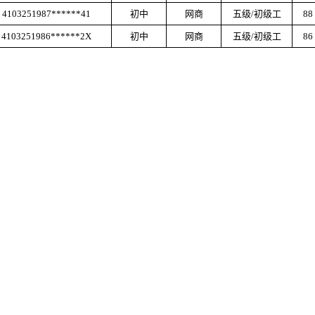
4103251987******41
初中
网商
五级
/初级工
88
4103251986******2X
初中
网商
五级
/初级工
86
活动
级认定成绩公示表
联系方式
全日制招生（面向初、高中生）：
0379-63570816
高技能短期培训（面向成人）：
0379-61609000
其他咨询：
16668070562
学校地址：
河南省洛阳市瀍河区启明东路6号