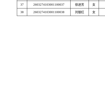
37
2603274103001100037
徐进芳
女
38
2603274103001100038
刘银红
女
上一篇：
缅怀革命先烈，传承红色基因｜我校开展清明祭扫
下一篇：
2026年4月3日洛阳机车职业教育中心职业技能等
快速连接
学校概况
招生培训
专业设置
荣誉资质
校企合作
资讯中心
网上报名