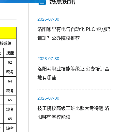
热点资讯
2026-07-30
洛阳哪里有电气自动化 PLC 短期培
训班？公办院校推荐
核成绩
论
技能
2026-07-30
62
洛阳考职业技能等级证 公办培训基
考
缺考
地有哪些
64
考
缺考
2026-07-30
65
技工院校高级工班比照大专待遇 洛
考
缺考
阳哪些学校能读
65
考
缺考