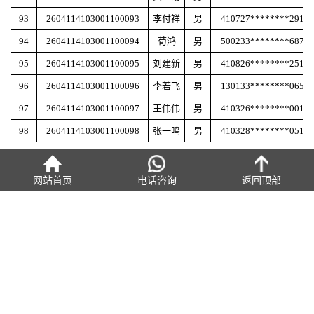
93
2604114103001100093
李付祥
男
410727********2913
94
2604114103001100094
荀鸿
男
500233********6874
95
2604114103001100095
刘建新
男
410826********2510
96
2604114103001100096
李若飞
男
130133********0653
97
2604114103001100097
王伟伟
男
410326********0013
98
2604114103001100098
张一鸣
男
410328********0519
上一篇：
2026年4月11日洛阳机车职业教育中心职业技能等级认定
成绩公示表（一）
网站首页
电话咨询
返回顶部
下一篇：
奋辑争先，提质增效 | 学校3月份工作简报
热点资讯
2026-07-30
洛阳哪里有电气自动化 PLC 短期培训班？公办院校推荐
2026-07-30