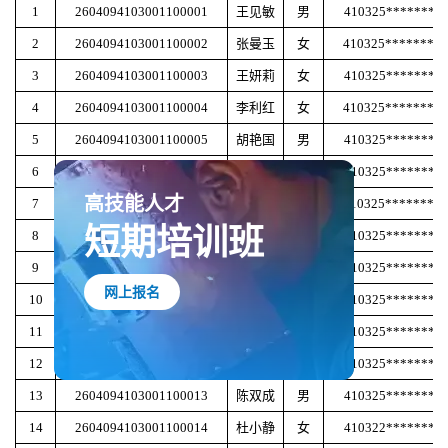
1
2604094103001100001
王见敏
男
410325********
2
2604094103001100002
张曼玉
女
410325********
3
2604094103001100003
王妍莉
女
410325********
4
2604094103001100004
李利红
女
410325********
5
2604094103001100005
胡艳国
男
410325********
6
2604094103001100006
杨麦粉
女
410325********
7
2604094103001100007
焦葱葱
女
410325********
高技能人才
短期培训班
8
2604094103001100008
贺凯歌
女
410325********
9
2604094103001100009
张建军
男
410325********
网上报名
10
2604094103001100010
赵进功
男
410325********
11
2604094103001100011
高静红
女
410325********
12
2604094103001100012
黄铁霞
女
410325********
13
2604094103001100013
陈双成
男
410325********
14
2604094103001100014
杜小静
女
410322********