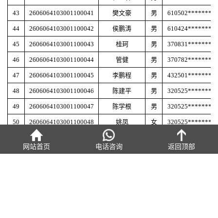
43
2606064103001100041
樊文豪
男
610502********
44
2606064103001100042
侯鹏涛
男
610424********
45
2606064103001100043
桂珂
男
370831********
46
2606064103001100044
管健
男
370782********
47
2606064103001100045
李鹏程
男
432501********
48
2606064103001100046
陈建平
男
320525********
49
2606064103001100047
陈学根
男
320525********
50
2606064103001100048
姚凤
女
320525********
51
2606064103001100049
李荣跃
男
410782********
网站首页
电话咨询
返回顶部
52
2606064103001100050
荀鸿
男
500233********
53
2606064103001100051
罗中天
男
361002********
54
2606064103001100052
曾嘉序
男
350303********
上一篇：
以AI赋能教研，以创新深耕课堂 | 我校 “AI赋能教学创新”教
55
2606064103001100053
李明
男
410183********
学创新大赛
下一篇：
2026年6月9日洛阳机车职业教育中心职业技能等级认定成
56
2606064103001100054
刘波
男
620422********