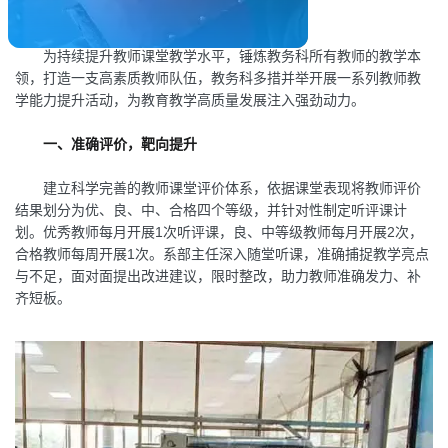
短期培训班
Part. 01教务科
网上报名
为持续提升教师课堂教学水平，锤炼教务科所有教师的教学本
领，打造一支高素质教师队伍，教务科多措并举开展一系列教师教
学能力提升活动，为教育教学高质量发展注入强劲动力。
一、准确评价，靶向提升
建立科学完善的教师课堂评价体系，依据课堂表现将教师评价
结果划分为优、良、中、合格四个等级，并针对性制定听评课计
划。优秀教师每月开展1次听评课，良、中等级教师每月开展2次，
合格教师每周开展1次。系部主任深入随堂听课，准确捕捉教学亮点
与不足，面对面提出改进建议，限时整改，助力教师准确发力、补
齐短板。