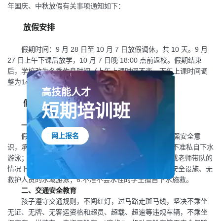
年国庆、中秋放假有关事项通知如下：
放假安排
假期时间：9 月 28 日至 10 月 7 日放假调休，共 10 天。9 月
27 日上午下课后放学，10 月 7 日晚 18:00 点前返校。假期结束
后，学校改为冬季作息时间（上午上课时间不变，下午上课时间调
整为14:10）。
高技能人才
短期培训班
假期安全提醒
一、防溺水安全
网上报名
假期期间，学生防溺水安全不容忽视，希望家长增强安全意
识，承担起监护责任，教育孩子确实做到“六不准 ”：1.不准私自下水
游泳；2.不准擅自与他人结伴游泳；3.不准在没有家长或老师带队的
情况下游泳；4.不准到不熟悉的水域游泳；5.不准到无安全设施、无
救护人员的水域游泳；6.不准不会水性的学生擅自下水施救。
二、交通安全教育
孩子遵守交通规则，不闯红灯，过马路走斑马线，坚决不乘坐
无证、无牌、无客运资格和超员、超载、超速等违规车辆，不乘坐