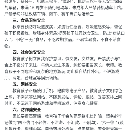
报废车、拼装车、电瓶三轮车、“摩的 ”、机动三轮车等无安全保障
的车辆，未满 16 周岁不骑行电动车，未成年人严禁骑机动车上路。
严禁参与非法改装车辆、飙车、赛车等违法活动三
三、食品卫生安全
秋季要预防呼吸道疾病，如流行性感冒、呼吸道感染等，督促
孩子积极锻炼，增强身体素质;提醒孩子注意饮食卫生，防止“病从口
入 ”，不吃“三无 ”食品，不吃过期食品，不暴饮暴食，不食不洁食
物。
四、社会治安安全
教育孩子树立自我保护意识，慎交友，交益友。严禁孩子与社
会上不良分子来往，与他人发生矛盾、纠纷要报告家长、老师。教
育孩子不到危险和复杂的地方游玩;防止私自结伴外出，不进游戏
厅、网吧、台球室等娱乐场所。
五、网络安全
教育孩子正确使用手机、电脑等电子产品，教育孩子文明绿色
上网，不浏览非法网站；不随意发帖、评论、跟帖；妥善安排上网
时间，不沉迷于网络游戏和手机游戏，注意身心健康。
六、防诈骗安全
家长要提高警惕，教育孩子学会防范网络电信诈骗，请务必牢
记做到“四不信 ”(不轻信、不泄密、不汇款、不刷单)、“六一律 ” (谈
到银行卡、谈到中奖、电话转接公检法、点击链接、安全账号等一