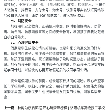
律挂掉)，不将个人银行卡、手机卡转租、转卖、转借他人，不将个
人微信号、抖音号、支付宝号、淘宝号、快手号等实名认证网络账
号转租他人使用，谨防涉嫌“帮信罪 ”，触犯国家法律。
七、消防安全
加强用电安全教育，正确使用电器。同时要做好防火、防雷
击、防台风、防暴雨侵害等方面的安全教育，增强孩子自我防范与
自护自救能力。
八、心理健康安全
假期是学生放松心情的好机会，也是和家长沟通交流的好时
机。请多陪伴孩子，关注孩子的情绪变化，保持和谐有爱的家庭氛
围。如孩子遇到困难，家长要帮助孩子及时调整心态，舒缓孩子情
绪。加强与孩子的沟通，关注孩子心理健康，帮助孩子合理安排假
期学习计划，以愉快的心情开始假期后的校园学习生活。
安全是假期快乐的前提，成长是家校共同的期盼。衷心希望家
长与学校携手，以细心守护安全，用陪伴助力成长。祝愿伟大的祖
国繁荣昌盛，国泰民安！也祝家长朋友们双节快乐，阖家幸福安
康！
上一篇：
秋韵为序启征程 匠心筑梦彰榜样 | 洛阳机车高级技工学校