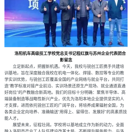
洛阳机车高级技工学校党总支书记程红旗与苏州企业代表团合
影留念
立足新起点，把握新机遇。今天，我校与锐创工匠携手共建培
训基地，旨在深度融合我校在机电一体化、焊接、数控等专业的教
学实训优势，与锐创工匠覆盖全国的产业网络与就业平台，共同打
造“教学标准对接产业前沿、实训场景还原生产现场、就业通道直通
好岗位”的产教融合新高地。我们的目标十分明确：聚焦半导体、高
端装备制造等战略性新兴产业，优先为洛阳本地企业提供坚实的人
才支撑，进而依托锐创工匠的广阔平台，将培养成果辐射全国，为
各类企业定向培养、准确输送“用得上、留得住、发展好”的高素质技
能人才。
展望未来，征程壮阔。学校将以基地成立作为新的动力，全面
融入洛阳市产业工人队伍建设改革大局，不断提升服务能力，与洛