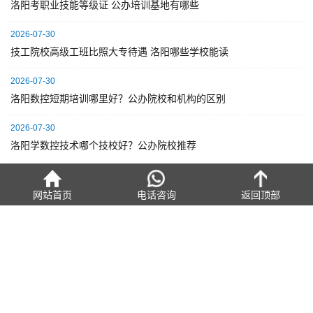
洛阳考职业技能等级证 公办培训基地有哪些
2026-07-30
技工院校高级工班比照大专待遇 洛阳哪些学校能读
2026-07-30
洛阳数控短期培训哪里好？公办院校和机构的区别
2026-07-30
洛阳学数控技术哪个技校好？公办院校推荐
2026-07-30
洛阳学焊接技术哪个学校好？公办院校怎么选
网站首页
电话咨询
返回顶部
联系方式
全日制招生（面向初、高中生）：
0379-63570816
高技能短期培训（面向成人）：
0379-61609000
其他咨询：
16668070562
学校地址：
河南省洛阳市瀍河区启明东路6号