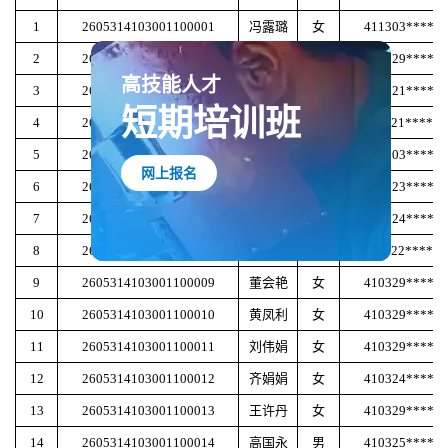
1
2605314103001100001
冯露璐
女
411303******
2
2605314103001100002
罗双婷
女
362329******
高技能人才
3
2605314103001100003
余小丽
女
420321******
短期培训班
4
2605314103001100004
直淑影
女
410621*****
5
2605314103001100005
钟瑶昕
女
360103******
网上报名
6
2605314103001100006
洪晓辉
男
623023******
7
2605314103001100007
周娟
女
411524******
8
2605314103001100008
高智
男
152722*****
9
2605314103001100009
董会艳
女
410329******
10
2605314103001100010
黄凤利
女
410329******
11
2605314103001100011
刘伟娟
女
410329******
12
2605314103001100012
齐娟娟
女
410324******
13
2605314103001100013
王许丹
女
410329******
14
2605314103001100014
高国永
男
410325******