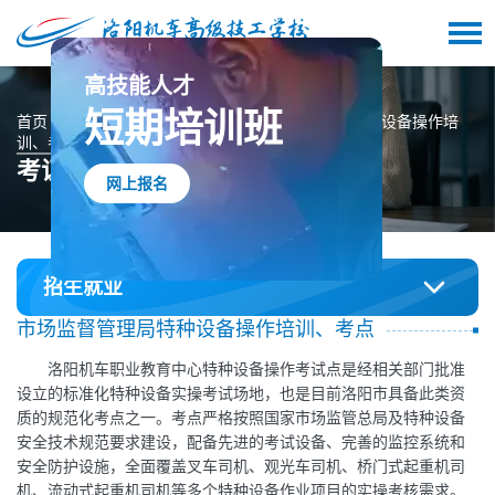
高技能人才
短期培训班
首页
招生培训
考证与培训
市场监督管理局特种设备操作培
训、考点
考证与培训
网上报名
招生就业
市场监督管理局特种设备操作培训、考点
洛阳机车职业教育中心特种设备操作考试点是经相关部门批准
设立的标准化特种设备实操考试场地，也是目前洛阳市具备此类资
质的规范化考点之一。考点严格按照国家市场监管总局及特种设备
安全技术规范要求建设，配备先进的考试设备、完善的监控系统和
安全防护设施，全面覆盖叉车司机、观光车司机、桥门式起重机司
机、流动式起重机司机等多个特种设备作业项目的实操考核需求。